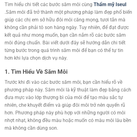
Tìm hiểu chi tiết các bước săm môi cùng
Thẩm mỹ Iseul
.Săm môi đã trở thành một phương pháp làm đẹp phổ biến
giúp các chị em sở hữu đôi môi căng mọng, tươi tắn mà
không cần phải tô son hàng ngày. Tuy nhiên, để đạt được
kết quả như mong muốn, bạn cần nắm rõ các bước săm
môi đúng chuẩn. Bài viết dưới đây sẽ hướng dẫn chi tiết
từng bước trong quá trình săm môi để bạn có thể tự tin
hơn khi lựa chọn dịch vụ này.
1. Tìm Hiểu Về Săm Môi
Trước khi đi vào các bước săm môi, bạn cần hiểu rõ về
phương pháp này. Săm môi là kỹ thuật làm đẹp bằng cách
đưa mực vào lớp thượng bì của môi để tạo màu sắc tự
nhiên, che khuyết điểm và giúp đôi môi trở nên quyến rũ
hơn. Phương pháp này phù hợp với những người có môi
nhợt nhạt, không đều màu hoặc muốn có màu môi lâu bền
mà không cần dùng son.