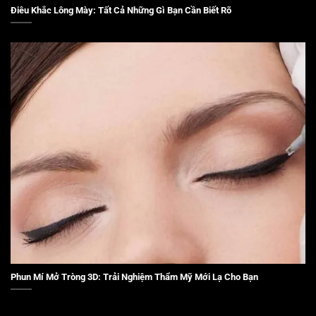
Điêu Khắc Lông Mày: Tất Cả Những Gì Bạn Cần Biết Rõ
Phun Mí Mở Tròng 3D: Trải Nghiệm Thẩm Mỹ Mới Lạ Cho Bạn