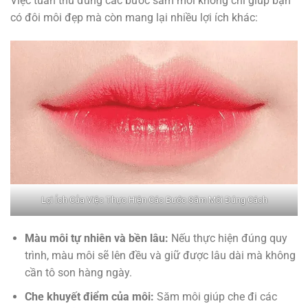
Việc tuân thủ đúng các bước săm môi không chỉ giúp bạn
có đôi môi đẹp mà còn mang lại nhiều lợi ích khác:
Lợi Ích Của Việc Thực Hiện Các Bước Săm Môi Đúng Cách
Màu môi tự nhiên và bền lâu:
Nếu thực hiện đúng quy
trình, màu môi sẽ lên đều và giữ được lâu dài mà không
cần tô son hàng ngày.
Che khuyết điểm của môi:
Săm môi giúp che đi các