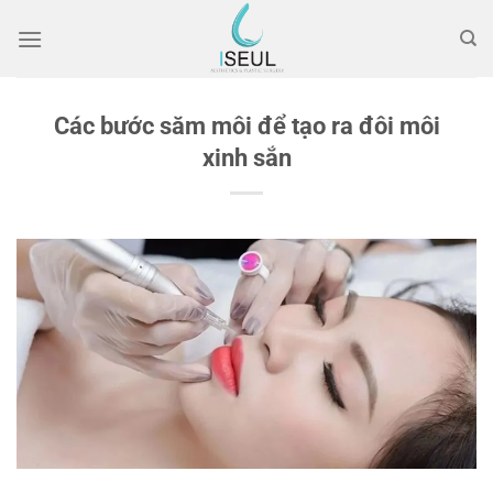
Chuyển
đến
nội
dung
Các bước săm môi để tạo ra đôi môi
xinh sắn